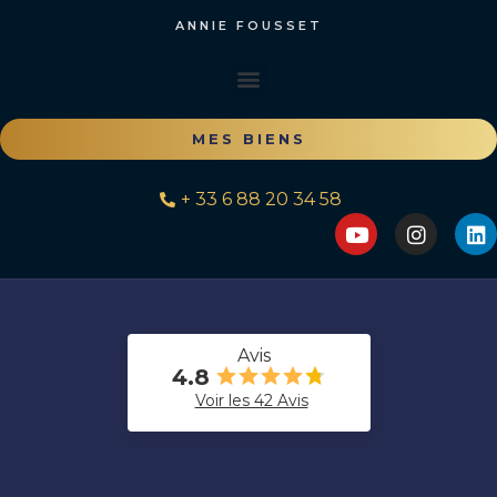
ANNIE FOUSSET
MES BIENS
+ 33 6 88 20 34 58
142
+
−
Avis
4.8
Voir les 42 Avis