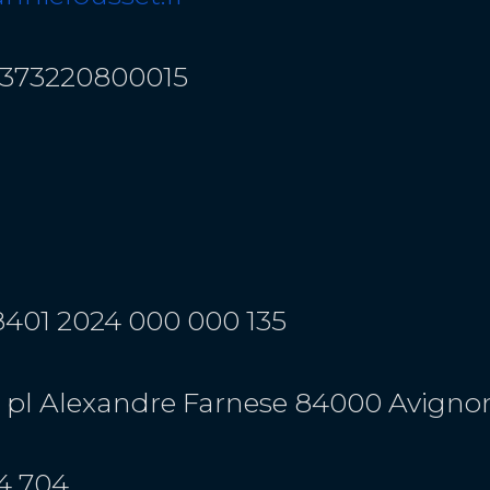
 50373220800015
 8401 2024 000 000 135
– 1 pl Alexandre Farnese 84000 Avigno
84 704