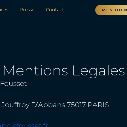
ices
Presse
Contact
MES BIE
Mentions Legales
 Fousset
ue Jouffroy D’Abbans 75017 PARIS
nniefousset.fr